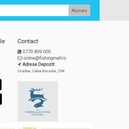
le
Contact
0770 809 000
online@fishingmall.ro
Adresa Depozit:
i
Oradea, Calea Borsului, 29K
e