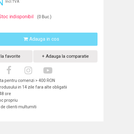
N
Incl.TVA
Stoc indisponibil
(0 Buc.)
Adauga in cos
la favorite
+ Adauga la comparatie
uita pentru comenzi > 400 RON
dusului in 14 zile fara alte obligatii
-48 ore
oc propriu
de clienti multumiti