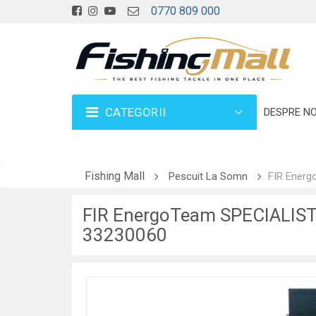
0770 809 000
CATEGORII
DESPRE NO
Fishing Mall
Pescuit La Somn
FIR Energ
FIR EnergoTeam SPECIALIS
33230060