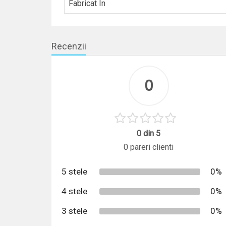
Fabricat In
Recenzii
0
0 din 5
0 pareri clienti
5 stele
0%
4 stele
0%
3 stele
0%