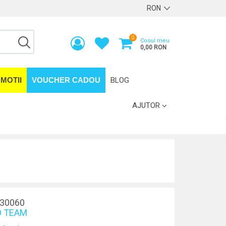
0
Cosul meu
0,00 RON
MOTII
VOUCHER CADOU
BLOG
AJUTOR
30060
 TEAM