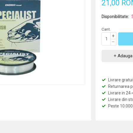
21,00 RO
Disponibilitate:
Cant.
+
–
+ Adauga 
Livrare grat
Returnarea pro
Livrare in 24
Livrare din st
Peste 10.000 