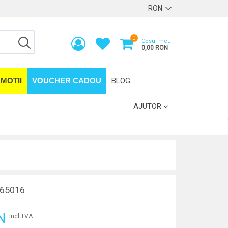
0
Cosul meu
0,00 RON
MOTII
VOUCHER CADOU
BLOG
AJUTOR
65016
N
Incl.TVA