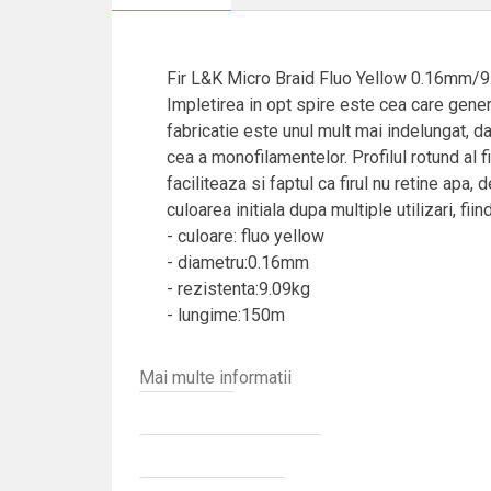
Fir L&K Micro Braid Fluo Yellow 0.16mm
Impletirea in opt spire este cea care genere
fabricatie este unul mult mai indelungat, d
cea a monofilamentelor. Profilul rotund al fi
faciliteaza si faptul ca firul nu retine apa,
culoarea initiala dupa multiple utilizari, fi
- culoare: fluo yellow
- diametru:0.16mm
- rezistenta:9.09kg
- lungime:150m
Mai multe informatii
Diametru fire
Culoare fire textile spinning