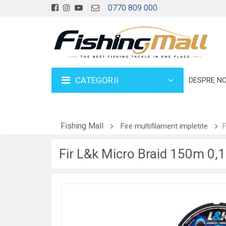
0770 809 000
CATEGORII
DESPRE NO
Fishing Mall
Fire multifilament impletite
F
Fir L&k Micro Braid 150m 0