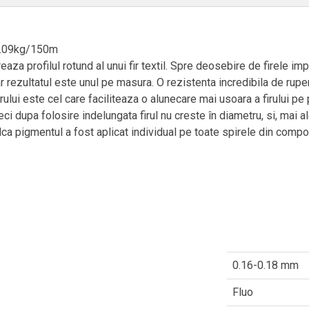
/9.09kg/150m
aza profilul rotund al unui fir textil. Spre deosebire de firele i
ar rezultatul este unul pe masura. O rezistenta incredibila de rupe
rului este cel care faciliteaza o alunecare mai usoara a firului pe 
 deci dupa folosire indelungata firul nu creste în diametru, si, mai
indca pigmentul a fost aplicat individual pe toate spirele din compo
0.16-0.18 mm
Fluo