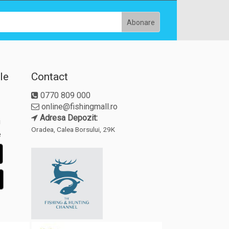
le
Contact
0770 809 000
online@fishingmall.ro
Adresa Depozit:
i
Oradea, Calea Borsului, 29K
e