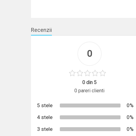
Lungime fire spinning
Recenzii
0
0 din 5
0 pareri clienti
5 stele
0%
4 stele
0%
3 stele
0%