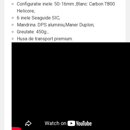
Configuratie inele: 50-16mm ;Blanc: Carbon T800
Helicore;
6 inele Seaguide SIC;
Mandrina: DPS aluminiu;Maner Duplon;
Greutate: 450g ;
Husa de transport premium.