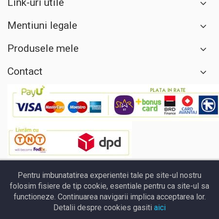
Link-uri utile
Mentiuni legale
Produsele mele
Contact
Pentru imbunatatirea experientei tale pe site-ul nostru
folosim fisiere de tip cookie, esentiale pentru ca site-ul sa
functioneze. Continuarea navigarii implica acceptarea lor.
Detalii despre cookies gasiti
aici