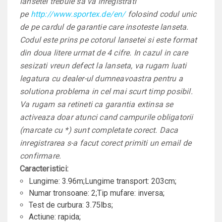
lansetei trebuie sa va inregistrati
pe
http://www.sportex.de/en/
folosind codul unic
de pe cardul de garantie care insoteste lanseta.
Codul este prins pe cotorul lansetei si este format
din doua litere urmat de 4 cifre. In cazul in care
sesizati vreun defect la lanseta, va rugam luati
legatura cu dealer-ul dumneavoastra pentru a
solutiona problema in cel mai scurt timp posibil.
Va rugam sa retineti ca garantia extinsa se
activeaza doar atunci cand campurile obligatorii
(marcate cu *) sunt completate corect. Daca
inregistrarea s-a facut corect primiti un email de
confirmare.
Caracteristici:
Lungime: 3.96m;Lungime transport: 203cm;
Numar tronsoane: 2;Tip mufare: inversa;
Test de curbura: 3.75lbs;
Actiune: rapida;