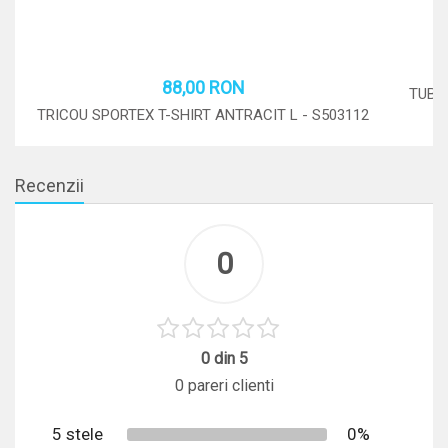
88,00 RON
TUB S
Adauga in cos
TRICOU SPORTEX T-SHIRT ANTRACIT L - S503112
1
STOC: 0 BUC.
Recenzii
0
0 din 5
0 pareri clienti
5 stele
0%