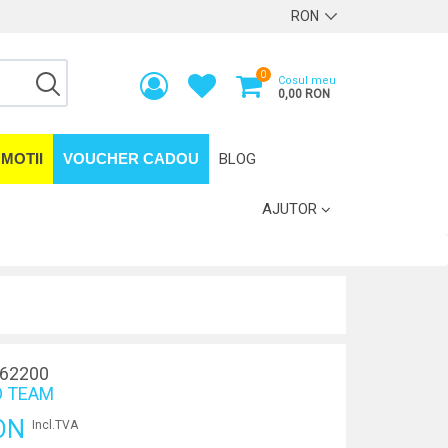
0
Cosul meu
0,00 RON
MOTII
VOUCHER CADOU
BLOG
AJUTOR
62200
 TEAM
ON
Incl.TVA