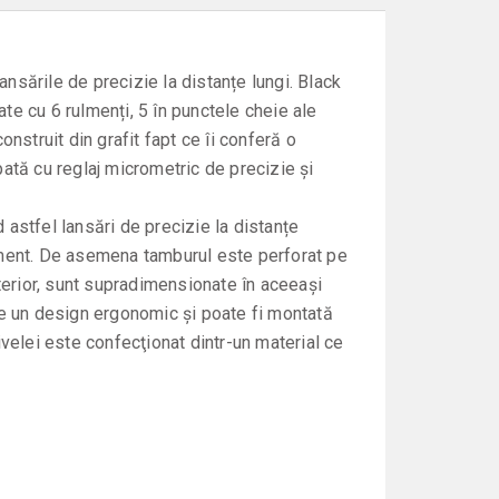
nsările de precizie la distanțe lungi. Black
e cu 6 rulmenți, 5 în punctele cheie ale
onstruit din grafit fapt ce îi conferă o
ipată cu reglaj micrometric de precizie și
d astfel lansări de precizie la distanțe
ilament. De asemena tamburul este perforat pe
terior, sunt supradimensionate în aceeași
 are un design ergonomic și poate fi montată
velei este confecţionat dintr-un material ce