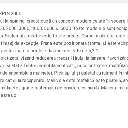
SPIN 2000
 la spining, creată după un concept modern ce are în vedere la
00, 2000, 3000, 4000, 5000 şi 6000. Toate modelele sunt echipat
lui. Sistemul antiretur este foarte precis. Corpul mulinetei este c
n finisaj de excepție. Frâna este poziționată frontal și este ech
e pentru toate modelele disponibile este de 5,2:1.
latizată, vizând reducerea frecării firului la lansare, favorizân
sirea atât a firelor monofilament cât şi a celor textile, multif
 de ansamblu a mulinetei. Pick-up-ul și galetul cu rulment în in
sare cât și la recuperare. Manivela este metalică este pliabilă,
 mulinetei, grație sistemului de prindere cu șurub. Mânerul mani
 este ud.