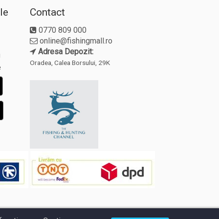
le
Contact
0770 809 000
online@fishingmall.ro
Adresa Depozit:
i
Oradea, Calea Borsului, 29K
e