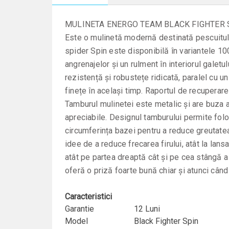
MULINETA ENERGO TEAM BLACK FIGHTER 
Este o mulinetă modernă destinată pescuitului
spider Spin este disponibilă în variantele 10
angrenajelor și un rulment în interiorul galetu
rezistență și robustețe ridicată, paralel cu u
finețe în același timp. Raportul de recuperar
Tamburul mulinetei este metalic și are buza ap
apreciabile. Designul tamburului permite folo
circumferința bazei pentru a reduce greutatea
idee de a reduce frecarea firului, atât la lan
atât pe partea dreaptă cât și pe cea stângă a
oferă o priză foarte bună chiar şi atunci când
Caracteristici
Garantie
12 Luni
Model
Black Fighter Spin