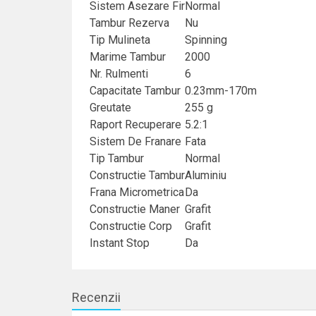
Sistem Asezare Fir
Normal
Tambur Rezerva
Nu
Tip Mulineta
Spinning
Marime Tambur
2000
Nr. Rulmenti
6
Capacitate Tambur
0.23mm-170m
Greutate
255 g
Raport Recuperare
5.2:1
Sistem De Franare
Fata
Tip Tambur
Normal
Constructie Tambur
Aluminiu
Frana Micrometrica
Da
Constructie Maner
Grafit
Constructie Corp
Grafit
Instant Stop
Da
Recenzii