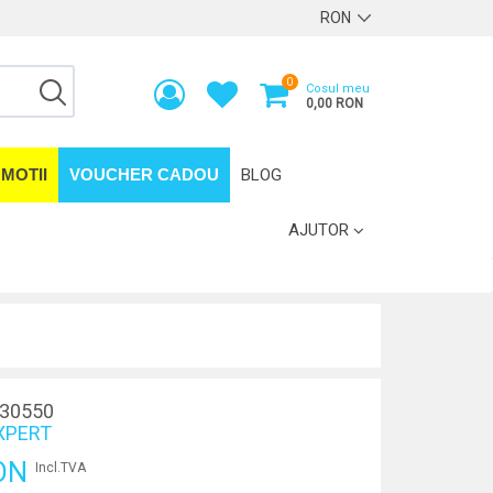
0
Cosul meu
0,00 RON
MOTII
VOUCHER CADOU
BLOG
AJUTOR
30550
XPERT
ON
Incl.TVA