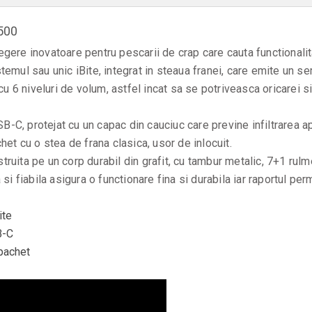
500
ere inovatoare pentru pescarii de crap care cauta functionalitat
emul sau unic iBite, integrat in steaua franei, care emite un se
cu 6 niveluri de volum, astfel incat sa se potriveasca oricarei si
USB-C, protejat cu un capac din cauciuc care previne infiltrarea
et cu o stea de frana clasica, usor de inlocuit.
uita pe un corp durabil din grafit, cu tambur metalic, 7+1 rulme
i fiabila asigura o functionare fina si durabila iar raportul perm
ite
B-C
 pachet