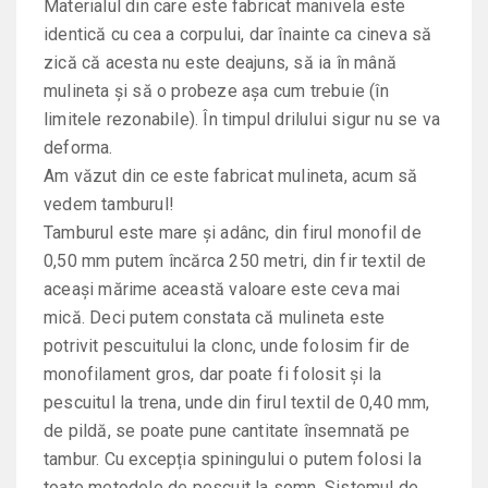
Materialul din care este fabricat manivela este
identică cu cea a corpului, dar înainte ca cineva să
zică că acesta nu este deajuns, să ia în mână
mulineta și să o probeze așa cum trebuie (în
limitele rezonabile). În timpul drilului sigur nu se va
deforma.
Am văzut din ce este fabricat mulineta, acum să
vedem tamburul!
Tamburul este mare și adânc, din firul monofil de
0,50 mm putem încărca 250 metri, din fir textil de
aceași mărime această valoare este ceva mai
mică. Deci putem constata că mulineta este
potrivit pescuitului la clonc, unde folosim fir de
monofilament gros, dar poate fi folosit și la
pescuitul la trena, unde din firul textil de 0,40 mm,
de pildă, se poate pune cantitate însemnată pe
tambur. Cu excepția spiningului o putem folosi la
toate metodele de pescuit la somn. Sistemul de