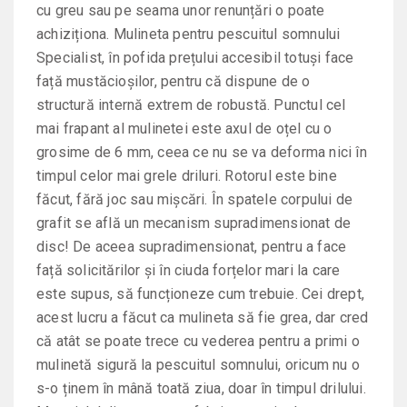
cu greu sau pe seama unor renunțări o poate
achiziționa. Mulineta pentru pescuitul somnului
Specialist, în pofida prețului accesibil totuși face
față mustăcioșilor, pentru că dispune de o
structură internă extrem de robustă. Punctul cel
mai frapant al mulinetei este axul de oțel cu o
grosime de 6 mm, ceea ce nu se va deforma nici în
timpul celor mai grele driluri. Rotorul este bine
făcut, fără joc sau mișcări. În spatele corpului de
grafit se află un mecanism supradimensionat de
disc! De aceea supradimensionat, pentru a face
față solicitărilor și în ciuda forțelor mari la care
este supus, să funcționeze cum trebuie. Cei drept,
acest lucru a făcut ca mulineta să fie grea, dar cred
că atât se poate trece cu vederea pentru a primi o
mulinetă sigură la pescuitul somnului, oricum nu o
s-o ținem în mână toată ziua, doar în timpul drilului.