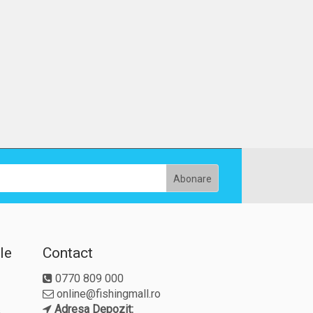
le
Contact
0770 809 000
online@fishingmall.ro
Adresa Depozit: