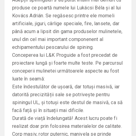
produse ce poartă numele lui Lukácsi Béla și al lui
Kovács Adrián. Se regăsesc printre ele momeli
artificiale, jiguri, cârlige speciale, fire, lansete, dar
până acum a lipsit din gama produselor mulinetele,
unul din cel mai important componenent al
echipamentului pescarului de spining.
Conceperea lui L&K Proguide a fost precedat de
proiectare lungă și foarte multe teste. Pe parcursul
conceperii mulinetei următoarele aspecte au fost
luate în seamă:
Este îndestulător de ușoară, dar totuși masivă, iar
datorită precizității sale se potrivește pentru
spiningul UL, și totuși este destul de masivă, ca să
facă față și în situații mai dificile.
Durată de viață îndelungată! Acest lucru poate fi
realizat doar prin folosirea materialelor de calitate.
Corp masiv, rotor puternic, manivela se prinde