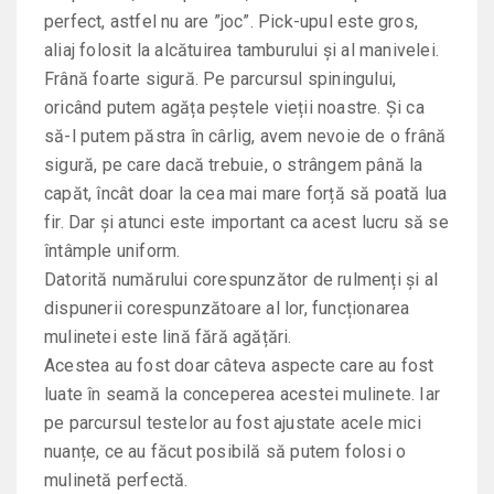
perfect, astfel nu are ”joc”. Pick-upul este gros,
aliaj folosit la alcătuirea tamburului și al manivelei.
Frână foarte sigură. Pe parcursul spiningului,
oricând putem agăța peștele vieții noastre. Și ca
să-l putem păstra în cârlig, avem nevoie de o frână
sigură, pe care dacă trebuie, o strângem până la
capăt, încât doar la cea mai mare forță să poată lua
fir. Dar și atunci este important ca acest lucru să se
întâmple uniform.
Datorită numărului corespunzător de rulmenți și al
dispunerii corespunzătoare al lor, funcționarea
mulinetei este lină fără agățări.
Acestea au fost doar câteva aspecte care au fost
luate în seamă la conceperea acestei mulinete. Iar
pe parcursul testelor au fost ajustate acele mici
nuanțe, ce au făcut posibilă să putem folosi o
mulinetă perfectă.