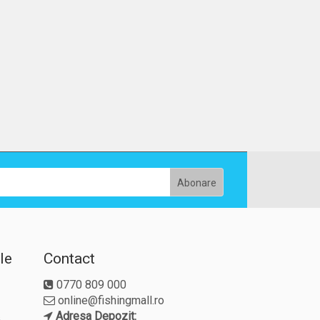
le
Contact
0770 809 000
online@fishingmall.ro
Adresa Depozit: