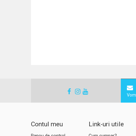
Vom 
Contul meu
Link-uri utile
Panou de control
Cum cumpar?