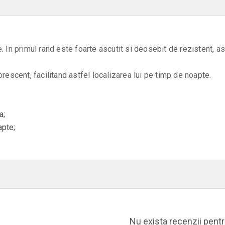
In primul rand este foarte ascutit si deosebit de rezistent, astfe
rescent, facilitand astfel localizarea lui pe timp de noapte.
a;
apte;
Nu exista recenzii pent