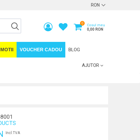
0
Cosul meu
0,00 RON
MOTII
VOUCHER CADOU
BLOG
AJUTOR
8001
DUCTS
N
Incl.TVA