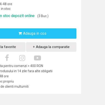
24-48 ore
 in stoc
In stoc depozit online
(3 Buc.)
Adauga in cos
la favorite
+ Adauga la comparatie
uita pentru comenzi > 400 RON
dusului in 14 zile fara alte obligatii
-48 ore
oc propriu
de clienti multumiti