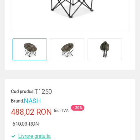
T1250
Cod produs:
NASH
Brand:
- 20%
488,02 RON
Incl.TVA
610,03 RON
Livrare gratuita