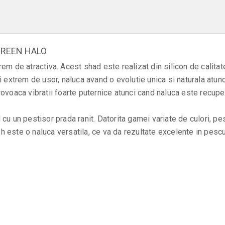
GREEN HALO
m de atractiva. Acest shad este realizat din silicon de calitate
 extrem de usor, naluca avand o evolutie unica si naturala atunc
voaca vibratii foarte puternice atunci cand naluca este recuperat
cu un pestisor prada ranit. Datorita gamei variate de culori, p
h este o naluca versatila, ce va da rezultate excelente in pescuitu