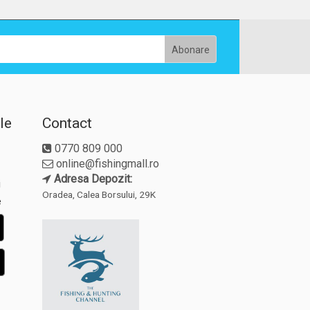
le
Contact
0770 809 000
online@fishingmall.ro
Adresa Depozit:
i
Oradea, Calea Borsului, 29K
e