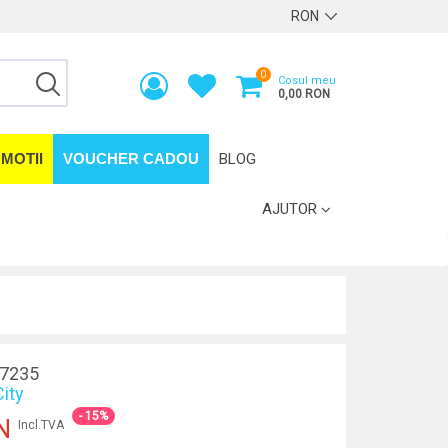
0
Cosul meu
0,00 RON
MOTII
VOUCHER CADOU
BLOG
AJUTOR
7235
ity
- 15%
N
Incl.TVA