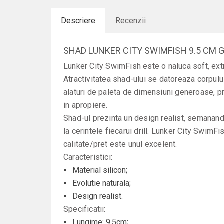
Descriere
Recenzii
SHAD LUNKER CITY SWIMFISH 9.5 CM 
Lunker City SwimFish este o naluca soft, extre
Atractivitatea shad-ului se datoreaza corpului
alaturi de paleta de dimensiuni generoase, pro
in apropiere.
Shad-ul prezinta un design realist, semanand 
la cerintele fiecarui drill. Lunker City SwimFis
calitate/pret este unul excelent.
Caracteristici:
Material silicon;
Evolutie naturala;
Design realist.
Specificatii:
Lungime: 9.5cm;