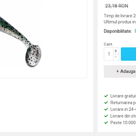
23,18 RON
Timp de livrare 
Ultimul produs in
Disponibilitate:
Cant.
+
–
+ Adauga 
Livrare grat
Returnarea pro
Livrare in 24
Livrare din st
Peste 10.000 