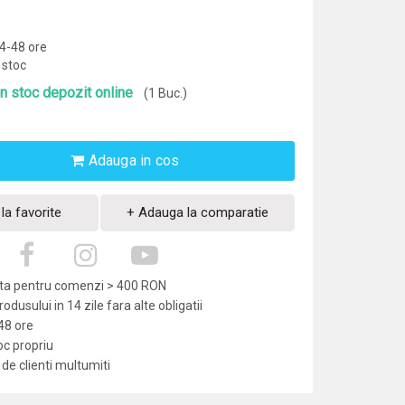
24-48 ore
 stoc
In stoc depozit online
(1 Buc.)
Adauga in cos
la favorite
+ Adauga la comparatie
uita pentru comenzi > 400 RON
dusului in 14 zile fara alte obligatii
-48 ore
oc propriu
de clienti multumiti