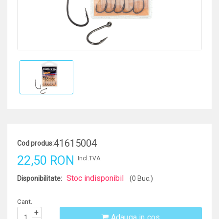
41615004
Cod produs:
22,50 RON
Incl.TVA
Stoc indisponibil
Disponibilitate:
(0 Buc.)
Cant.
+
Adauga in cos