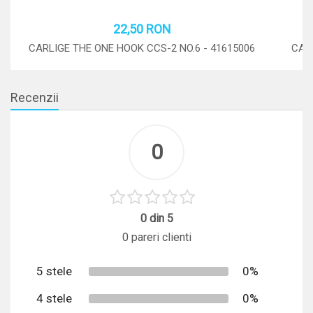
22,50 RON
Adauga in cos
CARLIGE THE ONE HOOK CCS-2 NO.6 - 41615006
CAR
STOC: 0 BUC.
Recenzii
0
0 din 5
0 pareri clienti
5 stele
0%
4 stele
0%