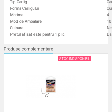
Tip Carlig
Ca
Forma Carligului
Cu
Marime
4
Mod de Ambalare
10
Culoare
Ne
Pretul afisat este pentru 1 plic
Da
Produse complementare
STOC INDISPONIBIL