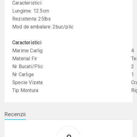
Caracteristici:
Lungime: 12.5cm
Rezistenta: 25lbs
Mod de ambalare: 2buc/plic
Caracteristici
Marime Carlig
4
Material Fir
Te
Nr Bucati/Plic
2
Nr Carlige
1
Specie Vizata
Cr
Tip Montura
Ri
Recenzii