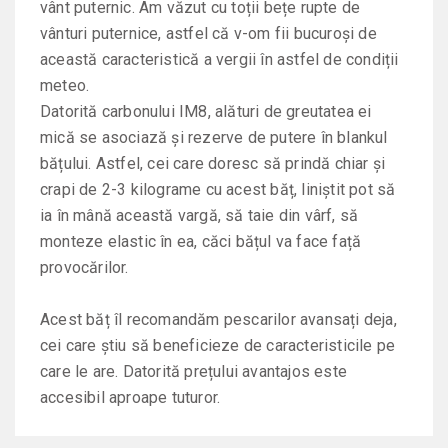
vânt puternic. Am văzut cu toții bețe rupte de
vânturi puternice, astfel că v-om fii bucuroși de
această caracteristică a vergii în astfel de condiții
meteo.
Datorită carbonului IM8, alături de greutatea ei
mică se asociază și rezerve de putere în blankul
bățului. Astfel, cei care doresc să prindă chiar și
crapi de 2-3 kilograme cu acest băț, liniștit pot să
ia în mână această vargă, să taie din vârf, să
monteze elastic în ea, căci bățul va face față
provocărilor.
Acest băț îl recomandăm pescarilor avansați deja,
cei care știu să beneficieze de caracteristicile pe
care le are. Datorită prețului avantajos este
accesibil aproape tuturor.