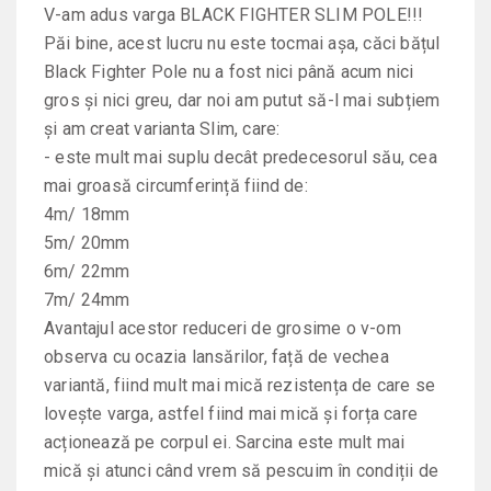
V-am adus varga BLACK FIGHTER SLIM POLE!!!
Păi bine, acest lucru nu este tocmai așa, căci bățul
Black Fighter Pole nu a fost nici până acum nici
gros și nici greu, dar noi am putut să-l mai subțiem
și am creat varianta Slim, care:
- este mult mai suplu decât predecesorul său, cea
mai groasă circumferință fiind de:
4m/ 18mm
5m/ 20mm
6m/ 22mm
7m/ 24mm
Avantajul acestor reduceri de grosime o v-om
observa cu ocazia lansărilor, față de vechea
variantă, fiind mult mai mică rezistența de care se
lovește varga, astfel fiind mai mică și forța care
acționează pe corpul ei. Sarcina este mult mai
mică și atunci când vrem să pescuim în condiții de