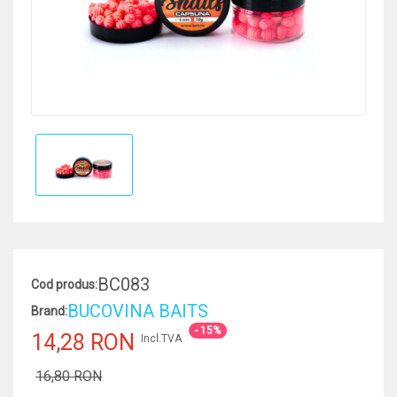
BC083
Cod produs:
BUCOVINA BAITS
Brand:
- 15%
14,28 RON
Incl.TVA
16,80 RON