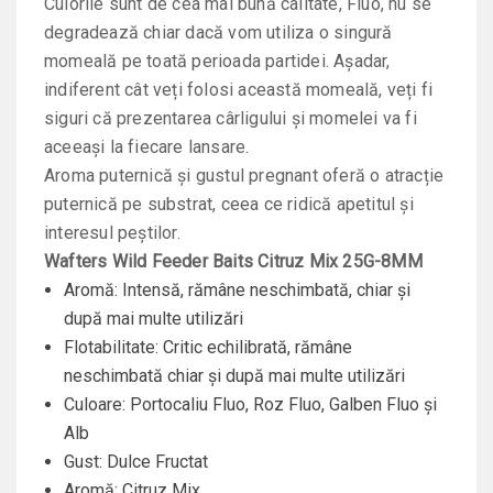
Culorile sunt de cea mai bună calitate, Fluo, nu se
degradează chiar dacă vom utiliza o singură
momeală pe toată perioada partidei. Așadar,
indiferent cât veți folosi această momeală, veți fi
siguri că prezentarea cârligului și momelei va fi
aceeași la fiecare lansare.
Aroma puternică și gustul pregnant oferă o atracție
puternică pe substrat, ceea ce ridică apetitul și
interesul peștilor.
Wafters Wild Feeder Baits
Citruz Mix
25G-8MM
Aromă: Intensă, rămâne neschimbată, chiar și
după mai multe utilizări
Flotabilitate: Critic echilibrată, rămâne
neschimbată chiar și după mai multe utilizări
Culoare: Portocaliu Fluo, Roz Fluo, Galben Fluo și
Alb
Gust: Dulce Fructat
Aromă: Citruz Mix