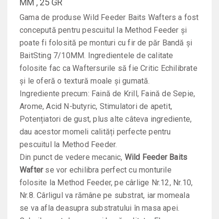
MM , 25 GR
Gama de produse Wild Feeder Baits Wafters a fost
concepută pentru pescuitul la Method Feeder și
poate fi folosită pe monturi cu fir de păr Bandă și
BaitSting 7/10MM. Ingredientele de calitate
folosite fac ca Waftersurile să fie Critic Echilibrate
și le oferă o textură moale și gumată.
Ingrediente precum: Faină de Krill, Faină de Sepie,
Arome, Acid N-butyric, Stimulatori de apetit,
Potențiatori de gust, plus alte câteva ingrediente,
dau acestor momeli calități perfecte pentru
pescuitul la Method Feeder.
Din punct de vedere mecanic,
Wild Feeder Baits
Wafter
se vor echilibra perfect cu monturile
folosite la Method Feeder, pe cârlige Nr.12, Nr.10,
Nr.8. Cârligul va rămâne pe substrat, iar momeala
se va afla deasupra substratului în masa apei.