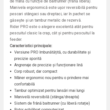
de frână cu funcție de baitrunner (frână liberă).
Manivela ergonomică este ușor reversibilă pentru
pescari stângaci sau dreptaci, iar în pachet se
găsește și un tambur metalic de rezervă.
Rider PRO este o alegere excelentă atât pentru
pescuitul clasic la crap, cât și pentru pescuitul la
feeder.
Caracteristici principale:
Versiune PRO îmbunătățită, cu durabilitate și
precizie sporită
Angrenaje de precizie și funcționare lină
Corp robust, dar compact
Mâner ergonomic nou pentru o prindere mai
confortabilă
Tambur optimizat pentru lansări mai lungi
Manivelă reversibilă (stânga/dreapta)
Sistem de frână baitrunner (cu liberă rotație)
Rotor echilibrat computerizat