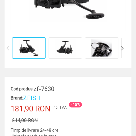
zf-7630
Cod produs:
ZFISH
Brand:
- 15%
181,90 RON
Incl.TVA
214,00 RON
Timp de livrare 24-48 ore