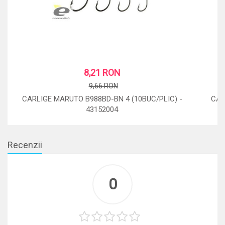
8,21 RON
9,66 RON
CARLIGE MARUTO B988BD-BN 4 (10BUC/PLIC) -
CAR
43152004
STOC: 5 BUC.
Recenzii
0