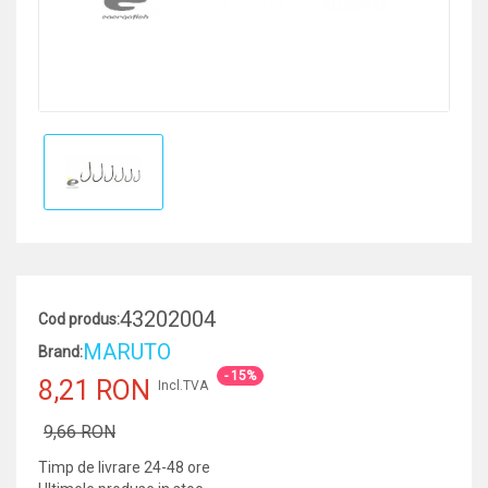
43202004
Cod produs:
MARUTO
Brand:
- 15%
8,21 RON
Incl.TVA
9,66 RON
Timp de livrare 24-48 ore