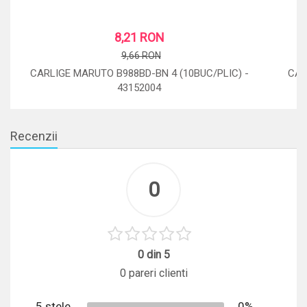
8,21 RON
9,66 RON
CARLIGE MARUTO B988BD-BN 4 (10BUC/PLIC) -
CAR
43152004
STOC: 5 BUC.
Recenzii
0
0 din 5
0 pareri clienti
5 stele
0%